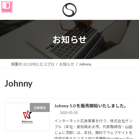
コ
ナ
ン
ビ
テ
ゲ
ン
ー
ツ
シ
へ
ョ
お知らせ
ス
ン
キ
に
ッ
移
プ
動
保護中: ECOPRO エコプロ
お知らせ
Johnny
Johnny
Johnny 5.0 を販売開始いたしました。
活動報告
2023-05-20
インターネット広告事業を行う、株式会社サン
プル（本社・愛知県あま市、代表取締役・山田
じょに次郎）は、本日、無料でウェブサイトを
作成出来るビジネス向け高機能WordPressテー